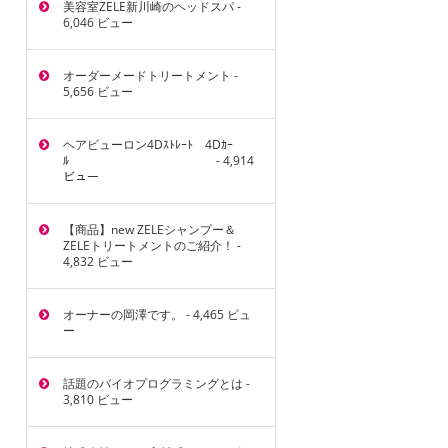
美容室ZELE新川崎のヘッドスパ
-
6,046 ビュー
オーダーメードトリートメント
-
5,656 ビュー
ヘアビューロン4Dｽﾄﾚｰﾄ 4Dｶｰ
ﾙ
- 4,914
ビュー
【商品】new ZELEシャンプー＆
ZELEトリートメントのご紹介！
-
4,832 ビュー
オーナーの岡澤です。
- 4,465 ビュ
ー
話題のバイオプログラミングとは
-
3,810 ビュー