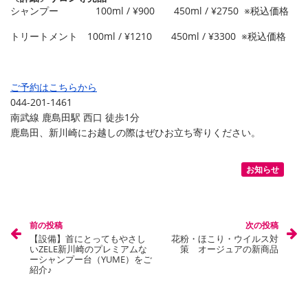
シャンプー 100ml / ¥900 450ml / ¥2750 ※
税込価格
トリートメント
100ml / ¥1210
450ml / ¥3300
※
税込価格
ご予約はこちらから
044-201-1461
南武線 鹿島田駅 西口 徒歩1分
鹿島田、新川崎にお越しの際はぜひお立ち寄りください。
お知らせ
投稿ナビゲーション
前の投稿
次の投稿
【設備】首にとってもやさし
花粉・ほこり・ウイルス対
いZELE新川崎のプレミアムな
策 オージュアの新商品
ーシャンプー台（YUME）をご
紹介♪